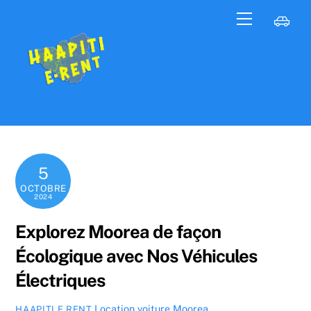
Skip
C
Menu
to
content
5
OCTOBRE
2024
Explorez Moorea de façon
Écologique avec Nos Véhicules
Électriques
Location voiture Moorea
HAAPITI E RENT